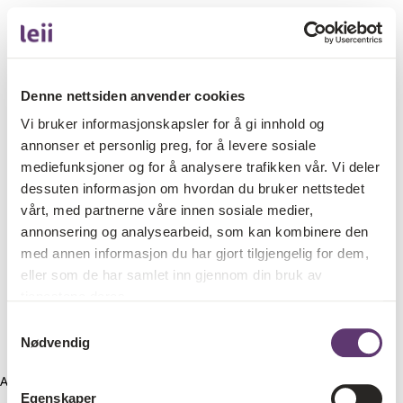
Denne nettsiden anvender cookies
Vi bruker informasjonskapsler for å gi innhold og
annonser et personlig preg, for å levere sosiale
mediefunksjoner og for å analysere trafikken vår. Vi deler
dessuten informasjon om hvordan du bruker nettstedet
vårt, med partnerne våre innen sosiale medier,
annonsering og analysearbeid, som kan kombinere den
med annen informasjon du har gjort tilgjengelig for dem,
eller som de har samlet inn gjennom din bruk av
tjenestene deres.
Samtykkevalg
Nødvendig
Application error: a client-side exception has occurred (see the
Egenskaper