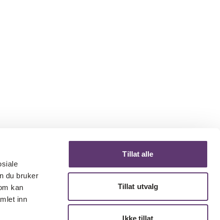
Tillat alle
osiale
n du bruker
Tillat utvalg
som kan
mlet inn
Ikke tillat