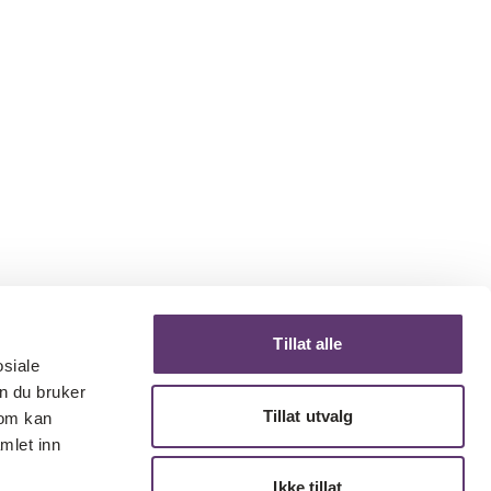
Tillat alle
osiale
n du bruker
Tillat utvalg
som kan
mlet inn
Ikke tillat