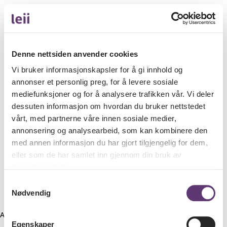
Denne nettsiden anvender cookies
Vi bruker informasjonskapsler for å gi innhold og
annonser et personlig preg, for å levere sosiale
mediefunksjoner og for å analysere trafikken vår. Vi deler
dessuten informasjon om hvordan du bruker nettstedet
vårt, med partnerne våre innen sosiale medier,
annonsering og analysearbeid, som kan kombinere den
med annen informasjon du har gjort tilgjengelig for dem,
eller som de har samlet inn gjennom din bruk av
tjenestene deres.
Samtykkevalg
Nødvendig
Application error: a client-side exception has occurred (see the
Egenskaper