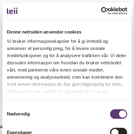
Denne nettsiden anvender cookies
Vi bruker informasjonskapsler for å gi innhold og
annonser et personlig preg, for å levere sosiale
mediefunksjoner og for å analysere trafikken vår. Vi deler
dessuten informasjon om hvordan du bruker nettstedet
vårt, med partnerne våre innen sosiale medier,
annonsering og analysearbeid, som kan kombinere den
med annen informasjon du har gjort tilgjengelig for dem,
eller som de har samlet inn gjennom din bruk av
tjenestene deres.
Samtykkevalg
Nødvendig
Application error: a client-side exception has occurred (see the
Egenskaper