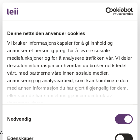
Denne nettsiden anvender cookies
Vi bruker informasjonskapsler for å gi innhold og
annonser et personlig preg, for å levere sosiale
mediefunksjoner og for å analysere trafikken vår. Vi deler
dessuten informasjon om hvordan du bruker nettstedet
vårt, med partnerne våre innen sosiale medier,
annonsering og analysearbeid, som kan kombinere den
med annen informasjon du har gjort tilgjengelig for dem,
eller som de har samlet inn gjennom din bruk av
tjenestene deres.
Samtykkevalg
Nødvendig
Application error: a client-side exception has occurred (see the
Egenskaper