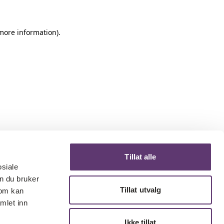
 more information)
.
Tillat alle
osiale
n du bruker
Tillat utvalg
som kan
mlet inn
Ikke tillat