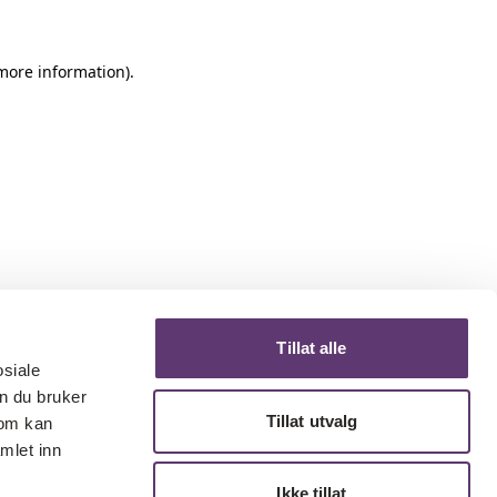
 more information)
.
Tillat alle
osiale
n du bruker
Tillat utvalg
som kan
mlet inn
Ikke tillat