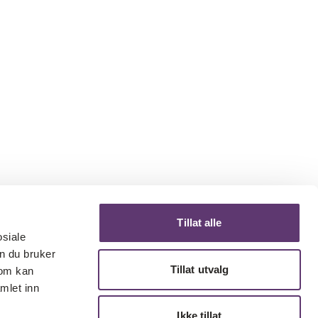
Tillat alle
osiale
n du bruker
Tillat utvalg
som kan
mlet inn
Ikke tillat