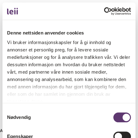
Denne nettsiden anvender cookies
Vi bruker informasjonskapsler for å gi innhold og
annonser et personlig preg, for å levere sosiale
mediefunksjoner og for å analysere trafikken vår. Vi deler
dessuten informasjon om hvordan du bruker nettstedet
vårt, med partnerne våre innen sosiale medier,
annonsering og analysearbeid, som kan kombinere den
med annen informasjon du har gjort tilgjengelig for dem,
eller som de har samlet inn gjennom din bruk av
tjenestene deres.
Samtykkevalg
Nødvendig
Application error: a client-side exception has occurred (see the
Egenskaper