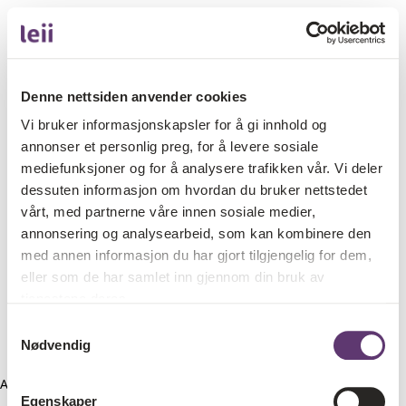
Denne nettsiden anvender cookies
Vi bruker informasjonskapsler for å gi innhold og
annonser et personlig preg, for å levere sosiale
mediefunksjoner og for å analysere trafikken vår. Vi deler
dessuten informasjon om hvordan du bruker nettstedet
vårt, med partnerne våre innen sosiale medier,
annonsering og analysearbeid, som kan kombinere den
med annen informasjon du har gjort tilgjengelig for dem,
eller som de har samlet inn gjennom din bruk av
tjenestene deres.
Samtykkevalg
Nødvendig
Application error: a client-side exception has occurred (see the
Egenskaper