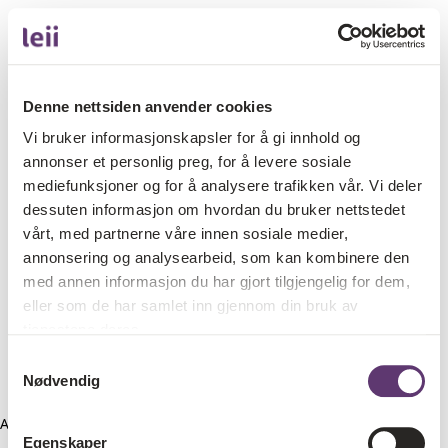
Denne nettsiden anvender cookies
Vi bruker informasjonskapsler for å gi innhold og
annonser et personlig preg, for å levere sosiale
mediefunksjoner og for å analysere trafikken vår. Vi deler
dessuten informasjon om hvordan du bruker nettstedet
vårt, med partnerne våre innen sosiale medier,
annonsering og analysearbeid, som kan kombinere den
med annen informasjon du har gjort tilgjengelig for dem,
eller som de har samlet inn gjennom din bruk av
tjenestene deres.
Samtykkevalg
Nødvendig
Application error: a client-side exception has occurred (see the
Egenskaper