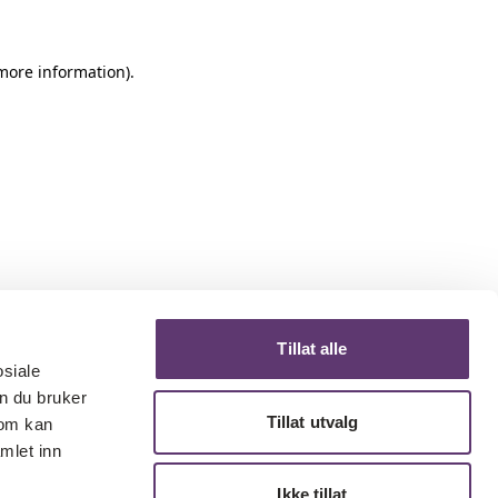
 more information)
.
Tillat alle
osiale
n du bruker
Tillat utvalg
som kan
mlet inn
Ikke tillat