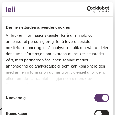
Denne nettsiden anvender cookies
Vi bruker informasjonskapsler for å gi innhold og
annonser et personlig preg, for å levere sosiale
mediefunksjoner og for å analysere trafikken vår. Vi deler
dessuten informasjon om hvordan du bruker nettstedet
vårt, med partnerne våre innen sosiale medier,
annonsering og analysearbeid, som kan kombinere den
med annen informasjon du har gjort tilgjengelig for dem,
eller som de har samlet inn gjennom din bruk av
tjenestene deres.
Samtykkevalg
Nødvendig
Application error: a client-side exception has occurred (see the
Egenskaper