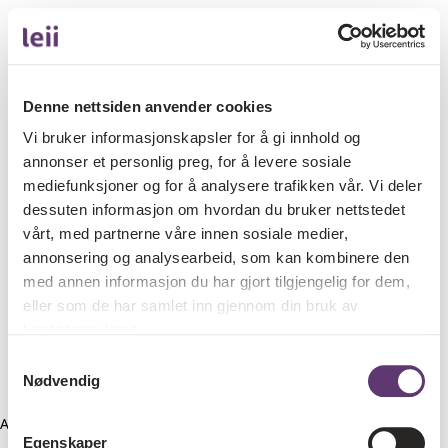
Denne nettsiden anvender cookies
Vi bruker informasjonskapsler for å gi innhold og
annonser et personlig preg, for å levere sosiale
mediefunksjoner og for å analysere trafikken vår. Vi deler
dessuten informasjon om hvordan du bruker nettstedet
vårt, med partnerne våre innen sosiale medier,
annonsering og analysearbeid, som kan kombinere den
med annen informasjon du har gjort tilgjengelig for dem,
eller som de har samlet inn gjennom din bruk av
tjenestene deres.
Samtykkevalg
Nødvendig
Application error: a client-side exception has occurred (see the
Egenskaper