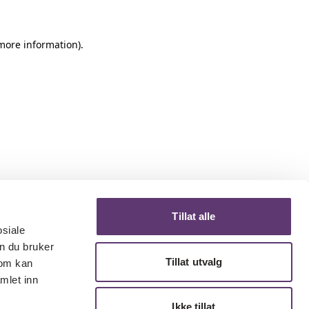
 more information)
.
Tillat alle
osiale
n du bruker
Tillat utvalg
som kan
mlet inn
Ikke tillat