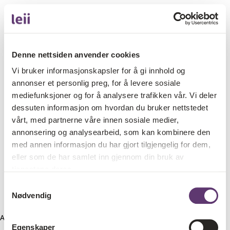
Denne nettsiden anvender cookies
Vi bruker informasjonskapsler for å gi innhold og
annonser et personlig preg, for å levere sosiale
mediefunksjoner og for å analysere trafikken vår. Vi deler
dessuten informasjon om hvordan du bruker nettstedet
vårt, med partnerne våre innen sosiale medier,
annonsering og analysearbeid, som kan kombinere den
med annen informasjon du har gjort tilgjengelig for dem,
eller som de har samlet inn gjennom din bruk av
tjenestene deres.
Samtykkevalg
Nødvendig
Application error: a client-side exception has occurred (see the
Egenskaper