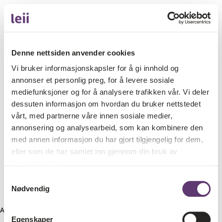
Denne nettsiden anvender cookies
Vi bruker informasjonskapsler for å gi innhold og
annonser et personlig preg, for å levere sosiale
mediefunksjoner og for å analysere trafikken vår. Vi deler
dessuten informasjon om hvordan du bruker nettstedet
vårt, med partnerne våre innen sosiale medier,
annonsering og analysearbeid, som kan kombinere den
med annen informasjon du har gjort tilgjengelig for dem,
eller som de har samlet inn gjennom din bruk av
tjenestene deres.
Samtykkevalg
Nødvendig
Application error: a client-side exception has occurred (see the
Egenskaper