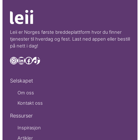
Leii er Norges første breddeplattform hvor du finner
tjenester til hverdag og fest. Last ned appen eller bestill
på nett i dag!
Lenke til Leii sin LinkedIn side
Lenke til Leii sin LinkedIn side
Lenke til Leii sin Facebook side
TikTok
Selskapet
Om oss
Kontakt oss
Ressurser
Inspirasjon
Artikler