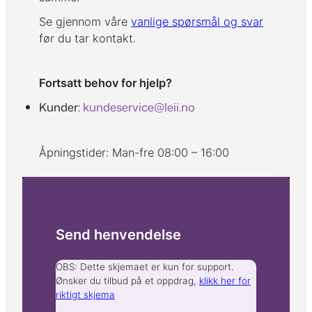
Se gjennom våre
vanlige spørsmål og svar
før du tar kontakt.
Fortsatt behov for hjelp?
Kunder:
kundeservice@leii.no
Åpningstider: Man-fre 08:00 – 16:00
Send henvendelse
OBS: Dette skjemaet er kun for support.
Ønsker du tilbud på et oppdrag,
klikk her for
riktigt skjema