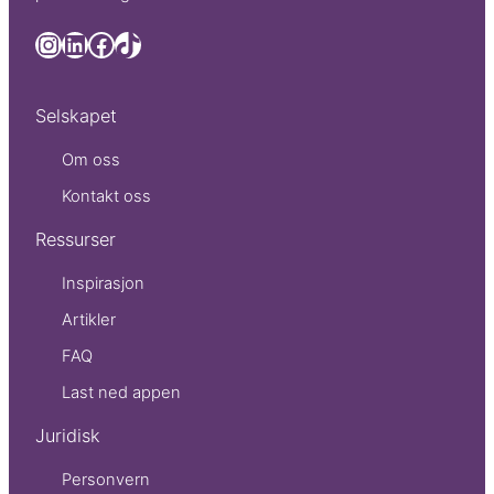
Lenke til Leii sin LinkedIn side
Lenke til Leii sin LinkedIn side
Lenke til Leii sin Facebook side
TikTok
Selskapet
Om oss
Kontakt oss
Ressurser
Inspirasjon
Artikler
FAQ
Last ned appen
Juridisk
Personvern