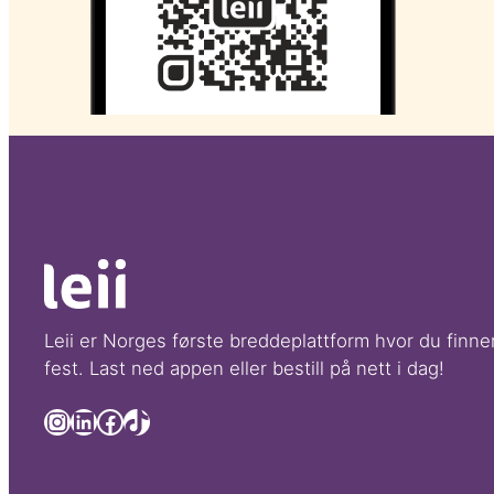
Leii er Norges første breddeplattform hvor du finner
fest. Last ned appen eller bestill på nett i dag!
Lenke til Leii sin LinkedIn side
Lenke til Leii sin LinkedIn side
Lenke til Leii sin Facebook side
TikTok