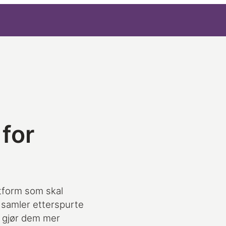
for
ttform som skal
 samler etterspurte
g gjør dem mer