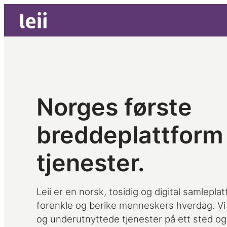
Hopp
til
innhold
Norges første
breddeplattform 
tjenester.
Leii er en norsk, tosidig og digital samlepla
forenkle og berike menneskers hverdag. Vi
og underutnyttede tjenester på ett sted o